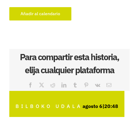
Añadir al calendario
Para compartir esta historia,
elija cualquier plataforma
Facebook
X
Reddit
LinkedIn
Tumblr
Pinterest
Vk
Correo
electrónico
BILBOKO UDALA
agosto 6|20:48