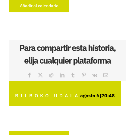
Añadir al calendario
Para compartir esta historia,
elija cualquier plataforma
Facebook
X
Reddit
LinkedIn
Tumblr
Pinterest
Vk
Correo
electrónico
BILBOKO UDALA
agosto 6|20:48