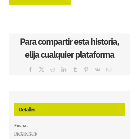
Para compartir esta historia,
elija cualquier plataforma
Facebook
X
Reddit
LinkedIn
Tumblr
Pinterest
Vk
Correo
electrónico
Detalles
Fecha:
06/08/2026