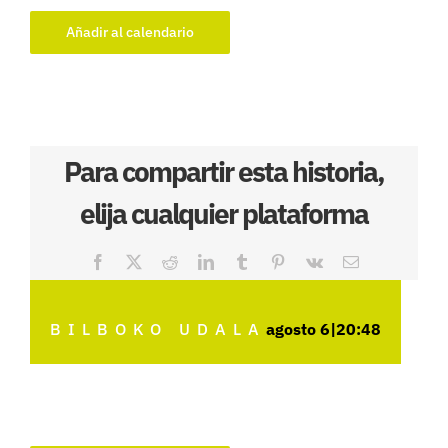
Añadir al calendario
Para compartir esta historia,
elija cualquier plataforma
Facebook
X
Reddit
LinkedIn
Tumblr
Pinterest
Vk
Correo
electrónico
BILBOKO UDALA
agosto 6|20:48