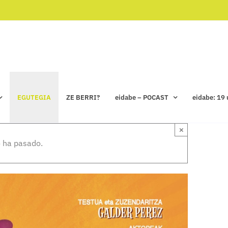
EGUTEGIA
ZE BERRI?
eidabe – POCAST
eidabe: 19 
×
 ha pasado.