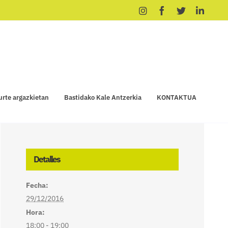
Instagram
Facebook
X
Linke
urte argazkietan
Bastidako Kale Antzerkia
KONTAKTUA
Detalles
Fecha:
29/12/2016
Hora:
18:00 - 19:00