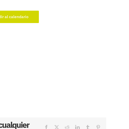
ir al calendario
 cualquier
Facebook
X
Reddit
LinkedIn
Tumblr
Pinterest