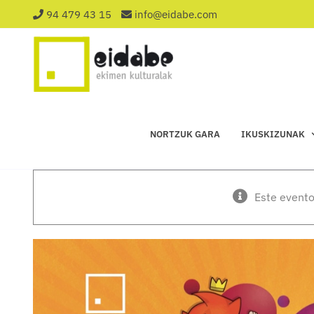
Saltar
94 479 43 15
info@eidabe.com
al
contenido
NORTZUK GARA
IKUSKIZUNAK
Este evento