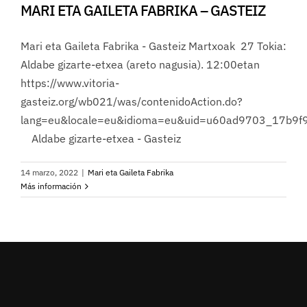
MARI ETA GAILETA FABRIKA – GASTEIZ
Mari eta Gaileta Fabrika - Gasteiz Martxoak 27 Tokia:
Aldabe gizarte-etxea (areto nagusia). 12:00etan
https://www.vitoria-
gasteiz.org/wb021/was/contenidoAction.do?
lang=eu&locale=eu&idioma=eu&uid=u60ad9703_17b9f
Aldabe gizarte-etxea - Gasteiz
14 marzo, 2022
|
Mari eta Gaileta Fabrika
Más información