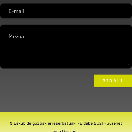
BIDALI
© Eskubide guztiak erreserbatuak. • Eidabe 2021 •
Gurenet
web Diseinua