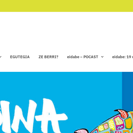
EGUTEGIA
ZE BERRI?
eidabe – POCAST
eidabe: 19 