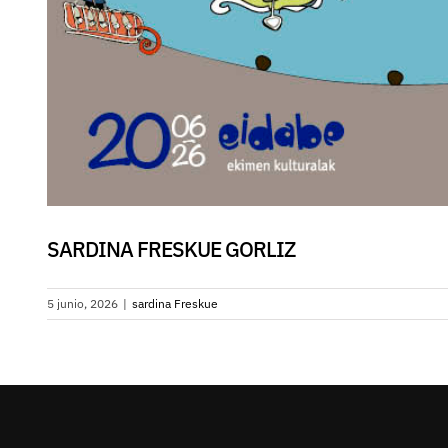
SARDINA FRESKUE GORLIZ
5 junio, 2026
|
sardina Freskue