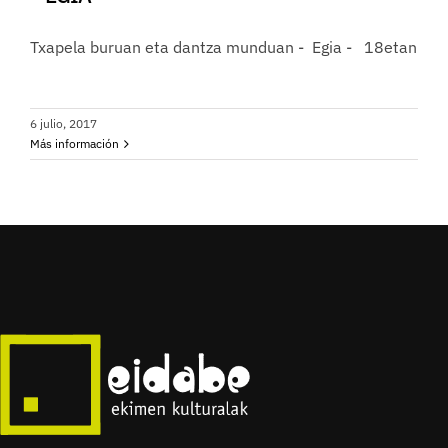
Txapela buruan eta dantza munduan - Egia - 18etan
6 julio, 2017
Más información