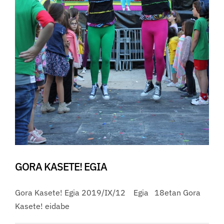
GORA KASETE! EGIA
Gora Kasete! Egia 2019/IX/12 Egia 18etan Gora
Kasete! eidabe