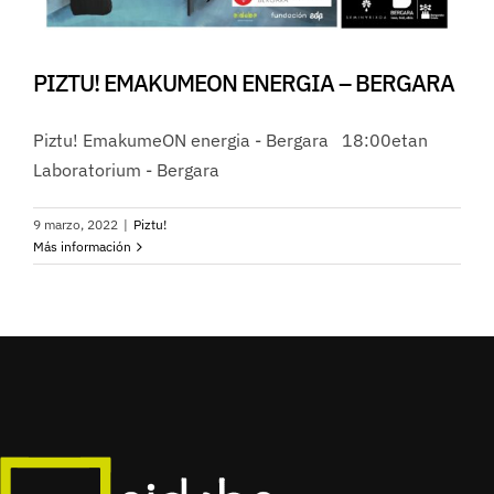
PIZTU! EMAKUMEON ENERGIA – BERGARA
Piztu! EmakumeON energia - Bergara 18:00etan
Laboratorium - Bergara
9 marzo, 2022
|
Piztu!
Más información