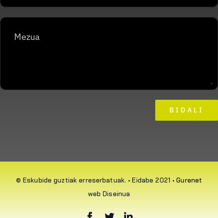
BIDALI
© Eskubide guztiak erreserbatuak. • Eidabe 2021 •
Gurenet
web Diseinua