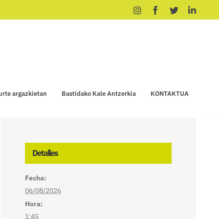
Instagram
Facebook
X
Linke
urte argazkietan
Bastidako Kale Antzerkia
KONTAKTUA
Detalles
Fecha:
06/08/2026
Hora:
1:45