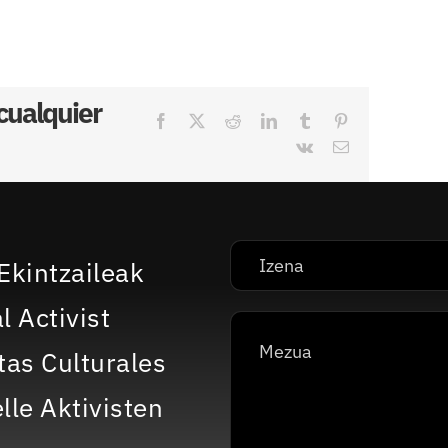
 cualquier
Facebook
X
Reddit
LinkedIn
Tumblr
Pinterest
Vk
Correo
electrónico
Ekintzaileak
l Activist
tas Culturales
lle Aktivisten