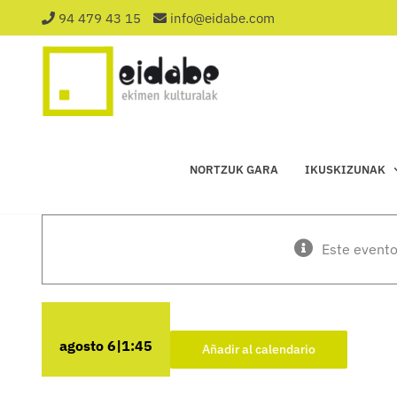
Saltar
94 479 43 15
info@eidabe.com
al
contenido
NORTZUK GARA
IKUSKIZUNAK
Este evento
agosto 6|1:45
Añadir al calendario