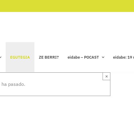
EGUTEGIA
ZE BERRI?
eidabe – POCAST
eidabe: 19 
×
 ha pasado.