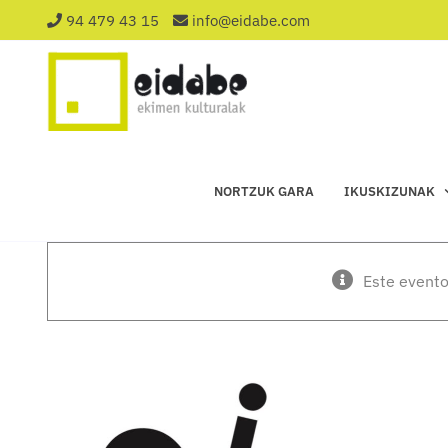
Saltar
94 479 43 15
info@eidabe.com
al
contenido
NORTZUK GARA
IKUSKIZUNAK
Este evento