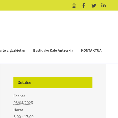
Instagram
Facebook
X
Linke
urte argazkietan
Bastidako Kale Antzerkia
KONTAKTUA
Detalles
Fecha:
08/04/2025
Hora:
8:00 - 17:00