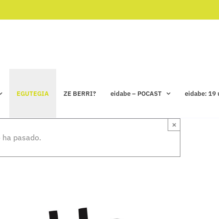
EGUTEGIA
ZE BERRI?
eidabe – POCAST
eidabe: 19 
×
 ha pasado.