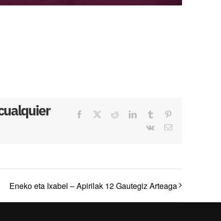
 cualquier
Facebook
X
Reddit
LinkedIn
Tumblr
Pinterest
Vk
Correo
electrónico
Eneko eta Ixabel – Apirilak 12 Gautegiz Arteaga