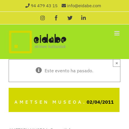
Saltar
94 479 43 15
info@eidabe.com
al
Instagram
Facebook
X
LinkedIn
contenido
×
Este evento ha pasado.
AMETSEN MUSEOA.
02/04/2011