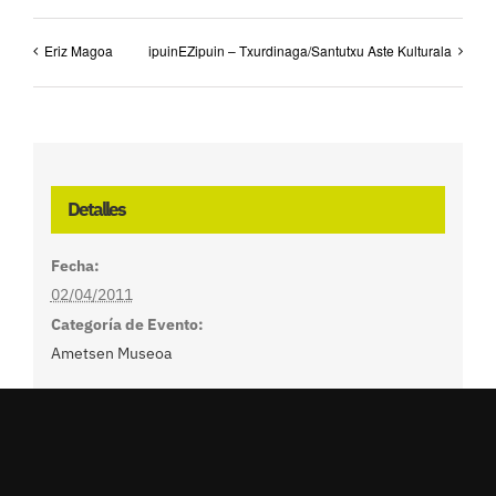
Eriz Magoa
ipuinEZipuin – Txurdinaga/Santutxu Aste Kulturala
Detalles
Fecha:
02/04/2011
Categoría de Evento:
Ametsen Museoa