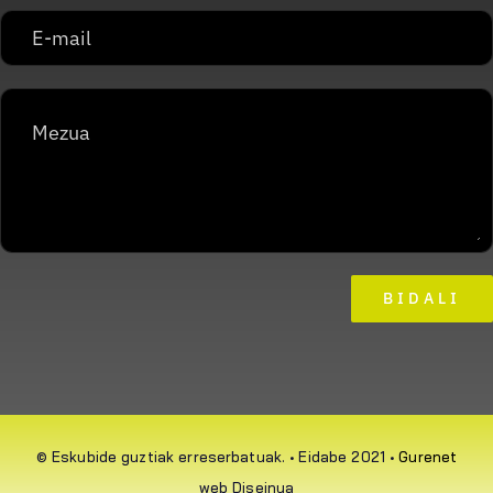
BIDALI
© Eskubide guztiak erreserbatuak. • Eidabe 2021 •
Gurenet
web Diseinua