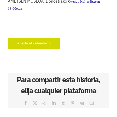
AMETSEN MUSEOA. Donostiako
Okendo Kultur Etxean
18:00etan
Añadir al calendario
Para compartir esta historia,
elija cualquier plataforma
Facebook
X
Reddit
LinkedIn
Tumblr
Pinterest
Vk
Correo
electrónico