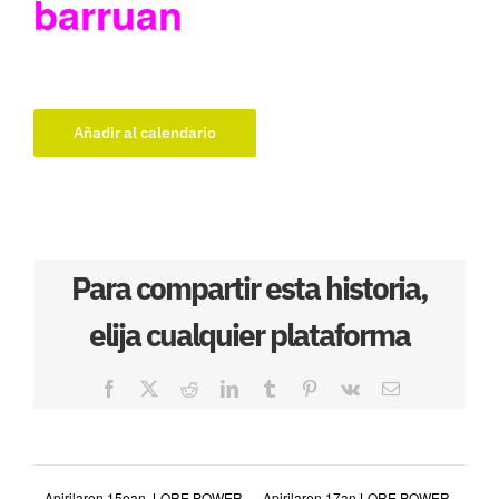
barruan
Añadir al calendario
Para compartir esta historia,
elija cualquier plataforma
Facebook
X
Reddit
LinkedIn
Tumblr
Pinterest
Vk
Correo
electrónico
Apirilaren 15ean. LORE POWER
Apirilaren 17an LORE POWER