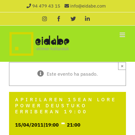
Saltar
94 479 43 15
info@eidabe.com
al
Instagram
Facebook
X
LinkedIn
contenido
×
Este evento ha pasado.
APIRILAREN 15EAN LORE
POWER DEUSTUKO
ERRIBERAN 19:00
-
15/04/2011|19:00
21:00