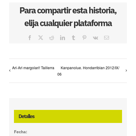
Para compartir esta historia,
elija cualquier plataforma
Facebook
X
Reddit
LinkedIn
Tumblr
Pinterest
Vk
Correo
electrónico
Ari-Ari margolari! Taillerra
Kanpanolue. Hondarribian 2012/IX/
06
Detalles
Fecha: