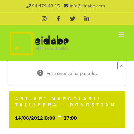
Saltar
94 479 43 15
info@eidabe.com
al
Instagram
Facebook
X
LinkedIn
contenido
×
Este evento ha pasado.
ARI-ARI MARGOLARI!
TAILLERRA – DONOSTIAN
-
14/08/2012|8:00
17:00