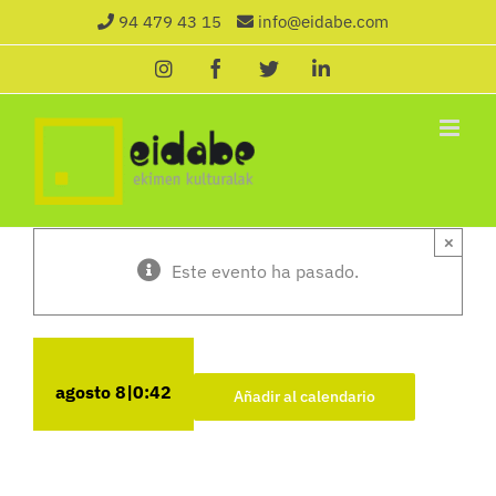
Saltar
94 479 43 15
info@eidabe.com
al
Instagram
Facebook
X
LinkedIn
contenido
×
Este evento ha pasado.
agosto 8|0:42
Añadir al calendario