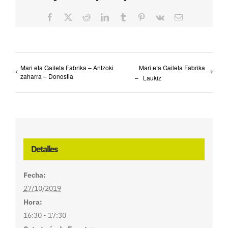
Facebook
X
Reddit
LinkedIn
Tumblr
Pinterest
Vk
Correo
electrónico
Mari eta Gaileta Fabrika – Antzoki
Mari eta Gaileta Fabrika
zaharra – Donostia
– Laukiz
Detalles
Fecha:
27/10/2019
Hora:
16:30 - 17:30