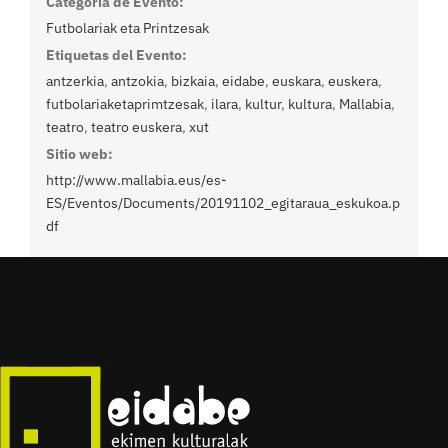
Categoría de Evento:
Futbolariak eta Printzesak
Etiquetas del Evento:
antzerkia
,
antzokia
,
bizkaia
,
eidabe
,
euskara
,
euskera
,
futbolariaketaprimtzesak
,
ilara
,
kultur
,
kultura
,
Mallabia
,
teatro
,
teatro euskera
,
xut
Sitio web:
http://www.mallabia.eus/es-
ES/Eventos/Documents/20191102_egitaraua_eskukoa.p
df