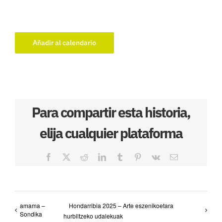
Añadir al calendario
Para compartir esta historia,
elija cualquier plataforma
Facebook
X
Reddit
LinkedIn
Tumblr
Pinterest
Vk
Correo
electrónico
amama –
Hondarribia 2025 – Arte eszenikoetara
Sondika
hurbiltzeko udalekuak