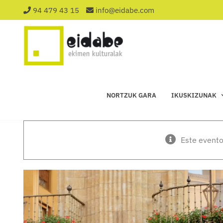
Saltar
94 479 43 15
info@eidabe.com
al
contenido
NORTZUK GARA
IKUSKIZUNAK
Este evento