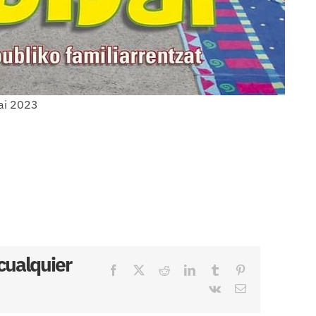
jai 2023
 cualquier
Facebook
X
Reddit
LinkedIn
Tumblr
Pinterest
Vk
Correo
electrónico