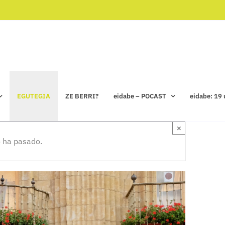
EGUTEGIA
ZE BERRI?
eidabe – POCAST
eidabe: 19 
×
 ha pasado.