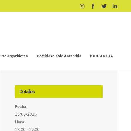
Instagram
Facebook
X
Linke
urte argazkietan
Bastidako Kale Antzerkia
KONTAKTUA
Detalles
Fecha:
16/08/2025
Hora:
18:00 - 19:00