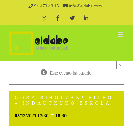
Saltar
94 479 43 15
info@eidabe.com
al
Instagram
Facebook
X
LinkedIn
contenido
×
Este evento ha pasado.
GORA BIHOTZAK! BILBO
– INDAUTXUKO ESKOLA
-
03/12/2025|17:30
18:30