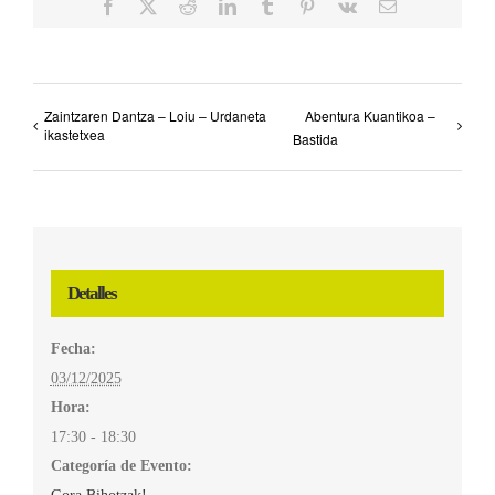
Facebook
X
Reddit
LinkedIn
Tumblr
Pinterest
Vk
Correo
electrónico
Zaintzaren Dantza – Loiu – Urdaneta
Abentura Kuantikoa –
ikastetxea
Bastida
Detalles
Fecha:
03/12/2025
Hora:
17:30 - 18:30
Categoría de Evento: