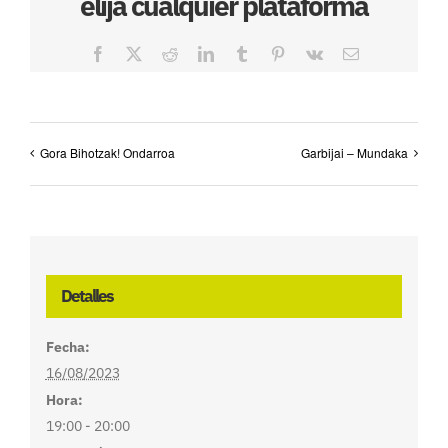
elija cualquier plataforma
Facebook
X
Reddit
LinkedIn
Tumblr
Pinterest
Vk
Correo
electrónico
Gora Bihotzak! Ondarroa
Garbijai – Mundaka
Detalles
Fecha:
16/08/2023
Hora:
19:00 - 20:00