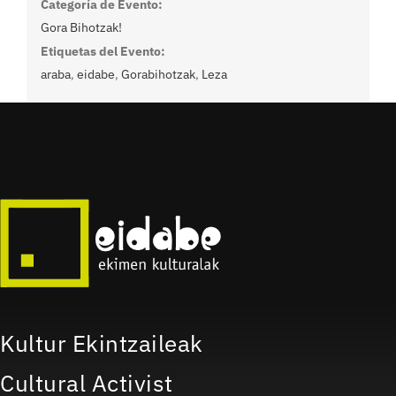
Categoría de Evento:
Gora Bihotzak!
Etiquetas del Evento:
araba
,
eidabe
,
Gorabihotzak
,
Leza
Kultur Ekintzaileak
Cultural Activist