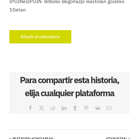
IPUINezIPUIN Bilboko Begoñazpi ikastolan goizeko
10etan
Añadir al calendario
Para compartir esta historia,
elija cualquier plataforma
Facebook
X
Reddit
LinkedIn
Tumblr
Pinterest
Vk
Correo
electrónico
IRATXOEN KONDAIRAK
ATXIKISTAN