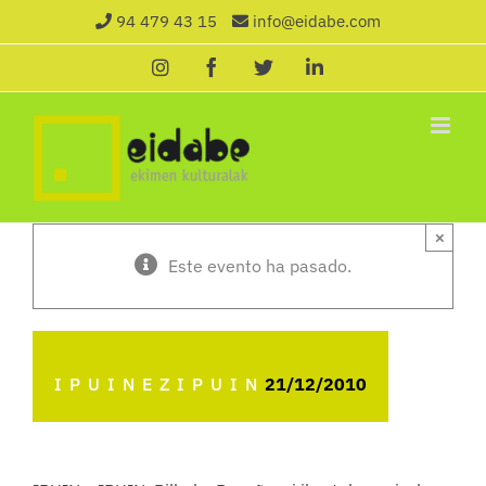
Saltar
94 479 43 15
info@eidabe.com
al
Instagram
Facebook
X
LinkedIn
contenido
×
Este evento ha pasado.
IPUINEZIPUIN
21/12/2010