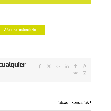
Añadir al calendario
 cualquier
Facebook
X
Reddit
LinkedIn
Tumblr
Pinterest
Vk
Correo
electrónico
Iratxoen kondairak