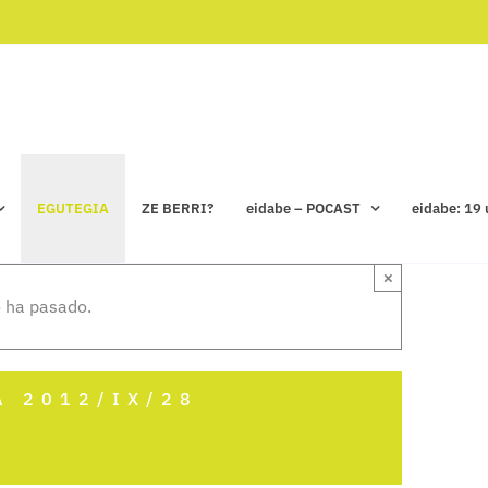
EGUTEGIA
ZE BERRI?
eidabe – POCAST
eidabe: 19 
×
 ha pasado.
A 2012/IX/28