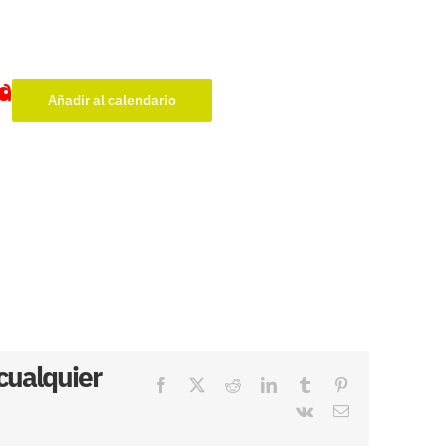
a
Añadir al calendario
 cualquier
Facebook
X
Reddit
LinkedIn
Tumblr
Pinterest
Vk
Correo
electrónico