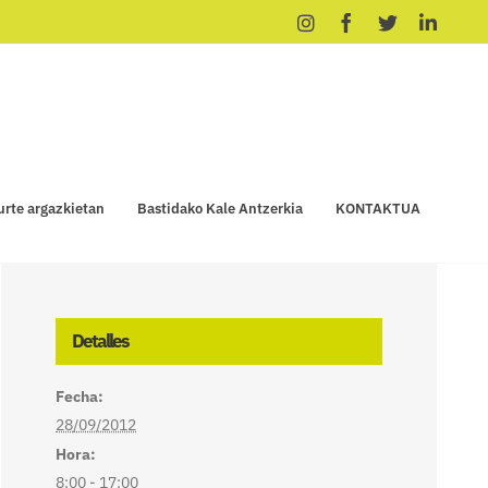
Instagram
Facebook
X
Linke
urte argazkietan
Bastidako Kale Antzerkia
KONTAKTUA
Detalles
Fecha:
28/09/2012
Hora:
8:00 - 17:00