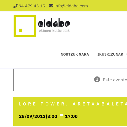
Saltar
94 479 43 15
info@eidabe.com
al
contenido
NORTZUK GARA
IKUSKIZUNAK
Este evento
LORE POWER. ARETXABALET
-
28/09/2012|8:00
17:00