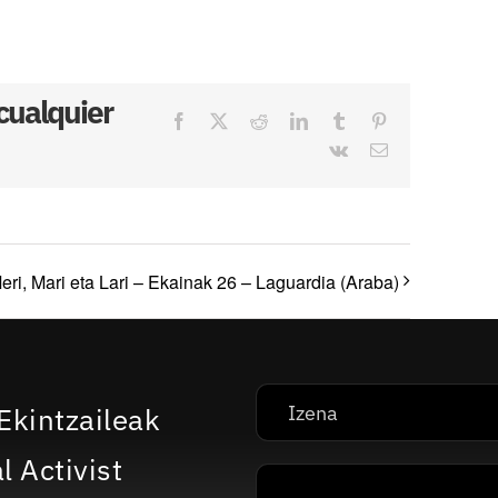
 cualquier
Facebook
X
Reddit
LinkedIn
Tumblr
Pinterest
Vk
Correo
electrónico
eri, Mari eta Lari – Ekainak 26 – Laguardia (Araba)
Ekintzaileak
l Activist