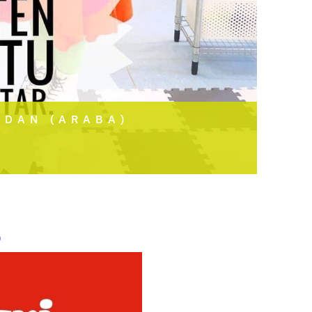
IDAN (ARABA)
)