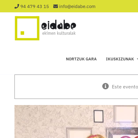
Saltar
94 479 43 15
info@eidabe.com
al
contenido
NORTZUK GARA
IKUSKIZUNAK
Este evento