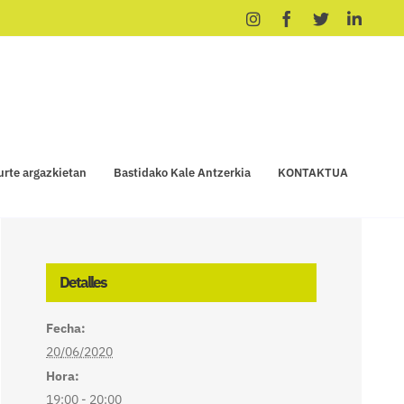
Instagram
Facebook
X
Linke
urte argazkietan
Bastidako Kale Antzerkia
KONTAKTUA
Detalles
Fecha:
20/06/2020
Hora:
19:00 - 20:00