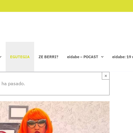
EGUTEGIA
ZE BERRI?
eidabe – POCAST
eidabe: 19 
×
 ha pasado.