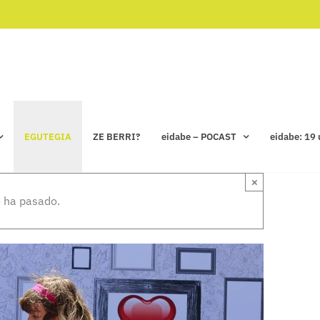
EGUTEGIA
ZE BERRI?
eidabe – POCAST
eidabe: 19 
×
 ha pasado.