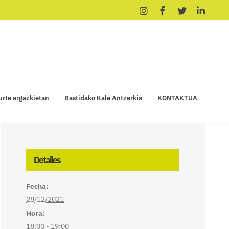
Instagram
Facebook
X
Linke
urte argazkietan
Bastidako Kale Antzerkia
KONTAKTUA
Detalles
Fecha:
28/12/2021
Hora:
18:00 - 19:00