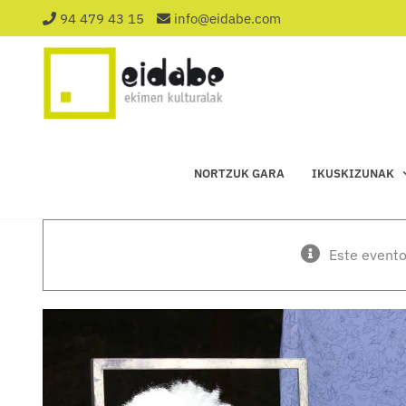
Saltar
94 479 43 15
info@eidabe.com
al
contenido
NORTZUK GARA
IKUSKIZUNAK
Este evento