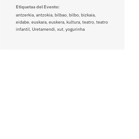
Etiquetas del Evento:
antzerkia
,
antzokia
,
bilbao
,
bilbo
,
bizkaia
,
eidabe
,
euskara
,
euskera
,
kultura
,
teatro
,
teatro
infantil
,
Uretamendi
,
xut
,
yogurinha