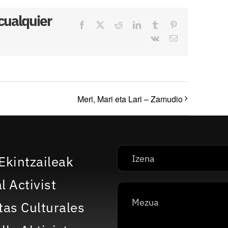
 cualquier
Facebook
X
Reddit
LinkedIn
Tumblr
Pinterest
Vk
Correo
electrónico
Meri, Mari eta Lari – Zamudio
Ekintzaileak
l Activist
tas Culturales