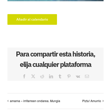
Añadir al calendario
Para compartir esta historia,
elija cualquier plataforma
Facebook
X
Reddit
LinkedIn
Tumblr
Pinterest
Vk
Correo
electrónico
amama – irrifarreen ondarea. Mungia
Piztu! Amurrio