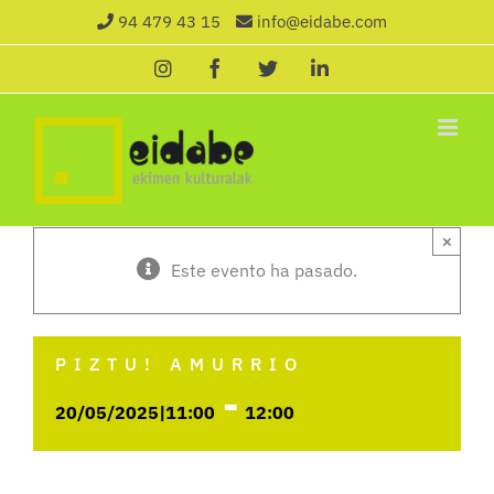
Saltar
94 479 43 15
info@eidabe.com
al
Instagram
Facebook
X
LinkedIn
contenido
×
Este evento ha pasado.
PIZTU! AMURRIO
-
20/05/2025|11:00
12:00