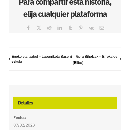
Para compartir esta historia,
elija cualquier plataforma
Facebook
X
Reddit
LinkedIn
Tumblr
Pinterest
Vk
Correo
electrónico
Eneko eta Ixabel – Lapurriketa Baserri
Gora Bihotzak – Errekalde
eskola
(Bilbo)
Detalles
Fecha:
07/02/2023