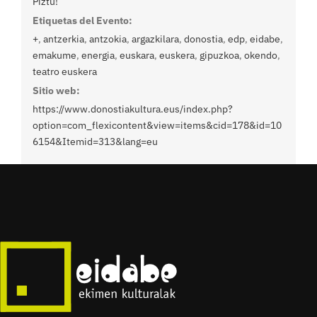
Piztu!
Etiquetas del Evento:
+
,
antzerkia
,
antzokia
,
argazkilara
,
donostia
,
edp
,
eidabe
,
emakume
,
energia
,
euskara
,
euskera
,
gipuzkoa
,
okendo
,
teatro euskera
Sitio web:
https://www.donostiakultura.eus/index.php?
option=com_flexicontent&view=items&cid=178&id=10
6154&Itemid=313&lang=eu