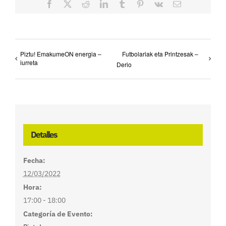
Facebook
X
Reddit
LinkedIn
Tumblr
Pinterest
Vk
Correo
electrónico
Piztu! EmakumeON energia –
Futbolariak eta Printzesak –
iurreta
Derio
Detalles
Fecha:
12/03/2022
Hora:
17:00 - 18:00
Categoría de Evento: