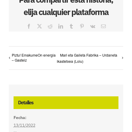
elija cualquier plataforma
Facebook
X
Reddit
LinkedIn
Tumblr
Pinterest
Vk
Correo
electrónico
Piztu! EmakumeOn energia
Mari eta Gaileta Fabrika – Urdaneta
– Gasteiz
ikastetxea (Loiu)
Detalles
Fecha:
13/11/2022