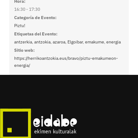
Hora:
16:30 - 17:30
Categoría de Evento:
Piztu!
Etiquetas del Evento:
antzerkia
,
antzokia
,
azaroa
,
Elgoibar
,
emakume
,
energia
Sitio web:
https://herrikoantzokia.eus/bravo/piztu-emakumeon-
energia/