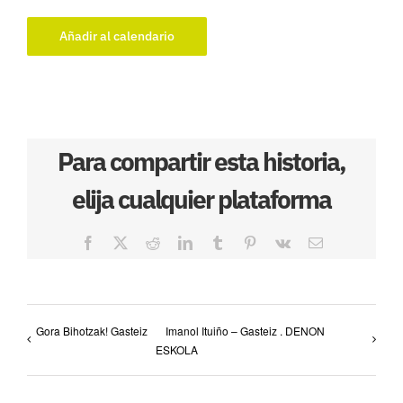
Añadir al calendario
Para compartir esta historia,
elija cualquier plataforma
Facebook
X
Reddit
LinkedIn
Tumblr
Pinterest
Vk
Correo
electrónico
Gora Bihotzak! Gasteiz
Imanol Ituiño – Gasteiz . DENON
ESKOLA