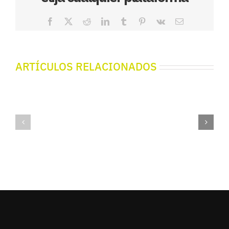
Facebook
X
Reddit
LinkedIn
Tumblr
Pinterest
Vk
Correo
electrónico
ARTÍCULOS RELACIONADOS
Gora
PODCAST
bihotzak!
Piztu!
Beasain