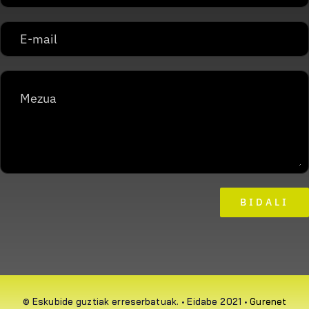
BIDALI
© Eskubide guztiak erreserbatuak. • Eidabe 2021 •
Gurenet