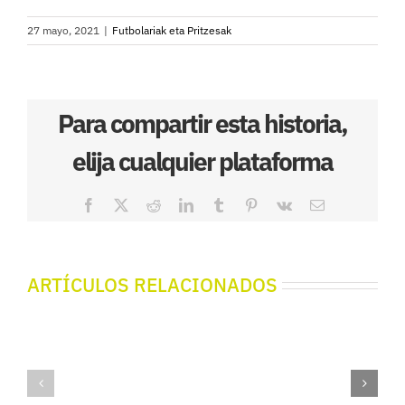
27 mayo, 2021
|
Futbolariak eta Pritzesak
Para compartir esta historia,
elija cualquier plataforma
Facebook
X
Reddit
LinkedIn
Tumblr
Pinterest
Vk
Correo
electrónico
ARTÍCULOS RELACIONADOS
Futbolariak
Futbolari
eta
eta
Printzesak
Printzesa