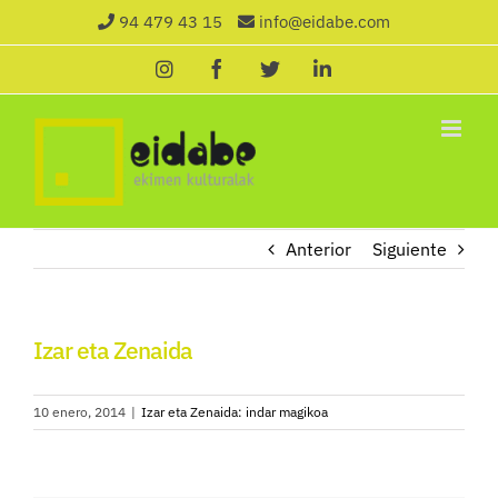
Saltar
94 479 43 15
info@eidabe.com
al
Instagram
Facebook
X
LinkedIn
contenido
Anterior
Siguiente
Izar eta Zenaida
10 enero, 2014
|
Izar eta Zenaida: indar magikoa