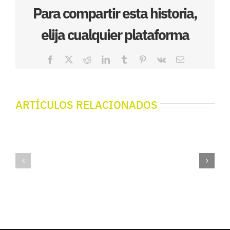
Para compartir esta historia,
elija cualquier plataforma
Facebook
X
Reddit
LinkedIn
Tumblr
Pinterest
Vk
Correo
electrónico
ARTÍCULOS RELACIONADOS
Izar
eta
Urte
Zenaida
Berri
–
On!
Deusto