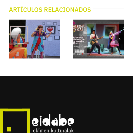
ARTÍCULOS RELACIONADOS
Futbolariak
Mari eta
eta
Gaileta
Printzesak
Fabrika –
– Orduña
Beasain