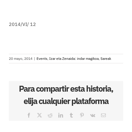
2014/VI/ 12
20 mayo, 2014
|
Events
,
Izar eta Zenaida: indar magikoa
,
Sareak
Para compartir esta historia,
elija cualquier plataforma
Facebook
X
Reddit
LinkedIn
Tumblr
Pinterest
Vk
Correo
electrónico