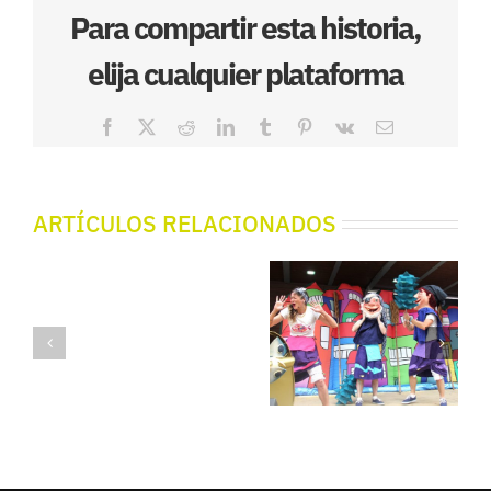
Para compartir esta historia,
elija cualquier plataforma
Facebook
X
Reddit
LinkedIn
Tumblr
Pinterest
Vk
Correo
electrónico
ARTÍCULOS RELACIONADOS
Sardina
Sardina
Sardina
Freskue –
Freskue
Freskue –
Lekeitio
–
Aginaga
(ibilaldi2019
Zeanuri