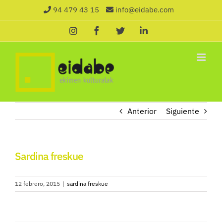
Saltar
94 479 43 15
info@eidabe.com
al
Instagram
Facebook
X
LinkedIn
contenido
Anterior
Siguiente
Sardina freskue
12 febrero, 2015
|
sardina freskue