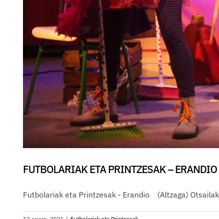
FUTBOLARIAK ETA PRINTZESAK – ERANDIO
Futbolariak eta Printzesak - Erandio (Altzaga) Otsail
12 enero, 2021
|
Futbolariak eta Printzesak