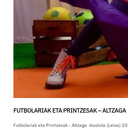
FUTBOLARIAK ETA PRINTZESAK – ALTZAGA 
Futbolariak eta Printzesak - Altzaga ikastola (Leioa) 