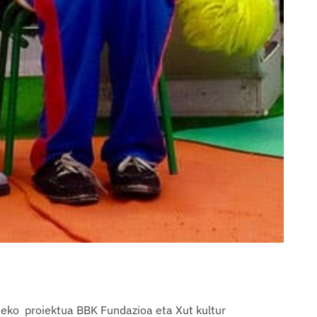
zteko proiektua BBK Fundazioa eta Xut kultur