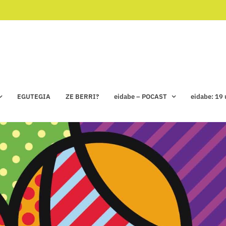
EGUTEGIA
ZE BERRI?
eidabe – POCAST
eidabe: 19 