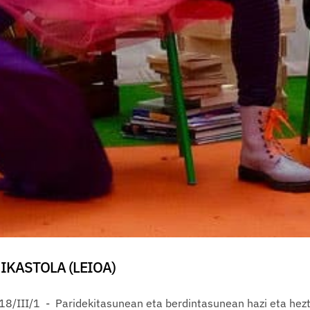
IKASTOLA (LEIOA)
2018/III/1 - Paridekitasunean eta berdintasunean hazi eta he