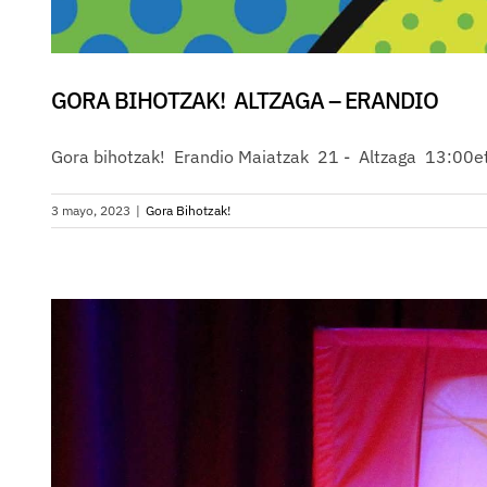
GORA BIHOTZAK! ALTZAGA – ERANDIO
Gora bihotzak! Erandio Maiatzak 21 - Altzaga 13:00e
3 mayo, 2023
|
Gora Bihotzak!