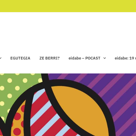
EGUTEGIA
ZE BERRI?
eidabe – POCAST
eidabe: 19 