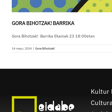
GORA BIHOTZAK! BARRIKA
Gora Bihotzak! Barrika Ekainak 23 18:00etan
14 mayo, 2024
|
Gora Bihotzak!
Kultur 
Cultura