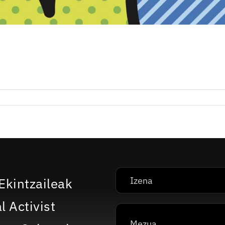
Ekintzaileak
l Activist