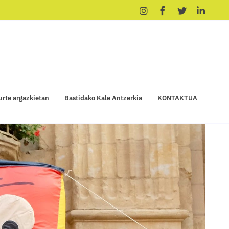
Instagram
Facebook
X
Linke
urte argazkietan
Bastidako Kale Antzerkia
KONTAKTUA