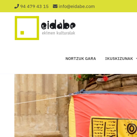
Saltar
94 479 43 15
info@eidabe.com
al
contenido
NORTZUK GARA
IKUSKIZUNAK