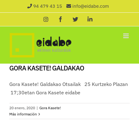
Saltar
94 479 43 15
info@eidabe.com
al
Instagram
Facebook
X
LinkedIn
contenido
GORA KASETE! GALDAKAO
Gora Kasete! Galdakao Otsailak 25 Kurtzeko Plazan
17;30etan Gora Kasete eidabe
20 enero, 2020
|
Gora Kasete!
Más información