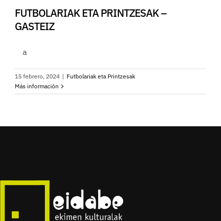
FUTBOLARIAK ETA PRINTZESAK –
GASTEIZ
a
15 febrero, 2024
|
Futbolariak eta Printzesak
Más información