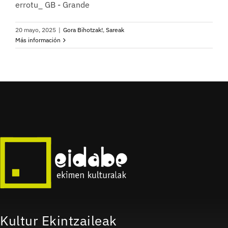
errotu_ GB - Grande
20 mayo, 2025
|
Gora Bihotzak!
,
Sareak
Más información
Kultur Ekintzaileak