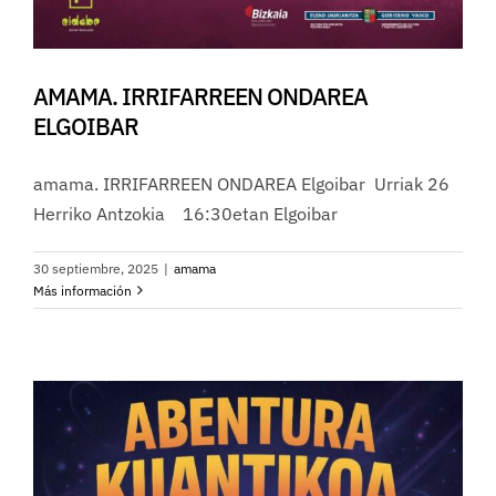
AMAMA. IRRIFARREEN ONDAREA
ELGOIBAR
amama. IRRIFARREEN ONDAREA Elgoibar Urriak 26
Herriko Antzokia 16:30etan Elgoibar
30 septiembre, 2025
|
amama
Más información