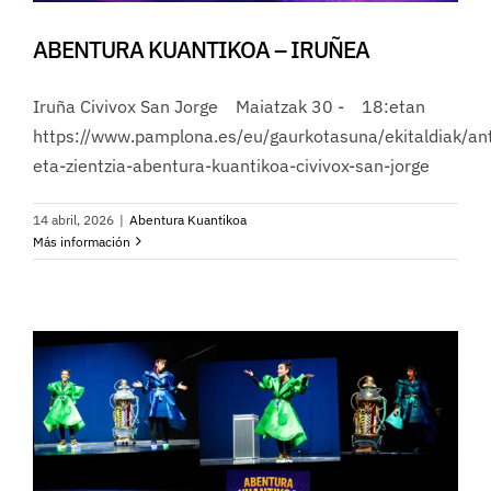
ABENTURA KUANTIKOA – IRUÑEA
Iruña Civivox San Jorge Maiatzak 30 - 18:etan
https://www.pamplona.es/eu/gaurkotasuna/ekitaldiak/ant
eta-zientzia-abentura-kuantikoa-civivox-san-jorge
14 abril, 2026
|
Abentura Kuantikoa
Más información