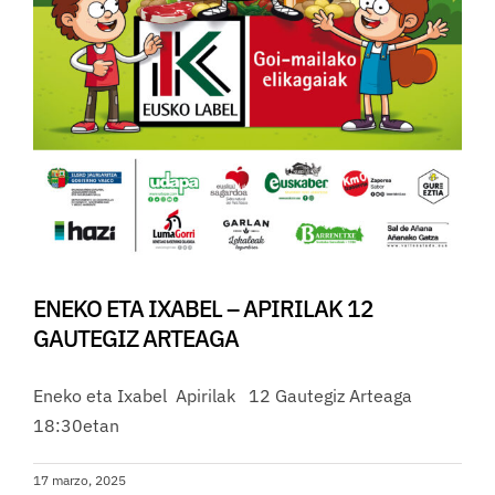
ENEKO ETA IXABEL – APIRILAK 12
GAUTEGIZ ARTEAGA
Eneko eta Ixabel Apirilak 12 Gautegiz Arteaga
18:30etan
17 marzo, 2025