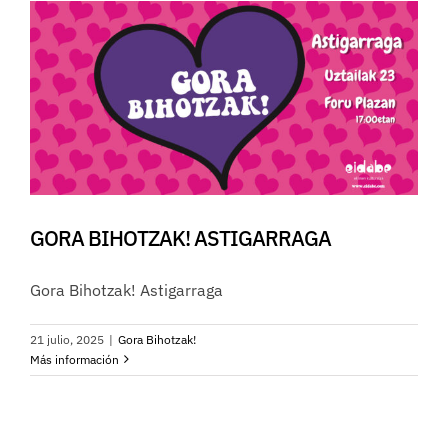
GORA BIHOTZAK! ASTIGARRAGA
Gora Bihotzak! Astigarraga
21 julio, 2025
|
Gora Bihotzak!
Más información