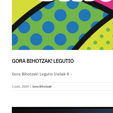
GORA BIHOTZAK! LEGUTIO
Gora Bihotzak! Legutio Irailak 8 -
1 julio, 2024
|
Gora Bihotzak!