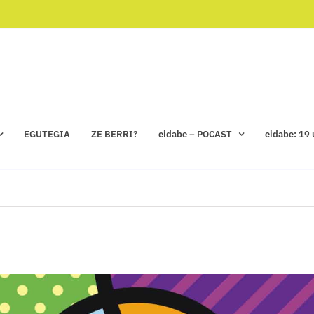
EGUTEGIA
ZE BERRI?
eidabe – POCAST
eidabe: 19 