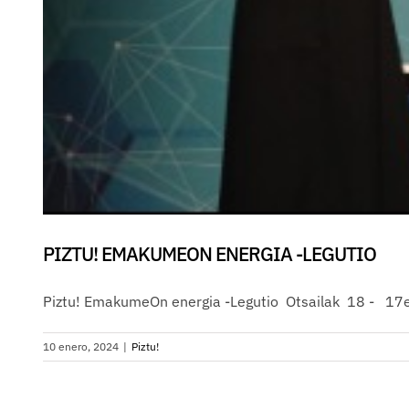
PIZTU! EMAKUMEON ENERGIA -LEGUTIO
Piztu! EmakumeOn energia -Legutio Otsailak 18 -
10 enero, 2024
|
Piztu!