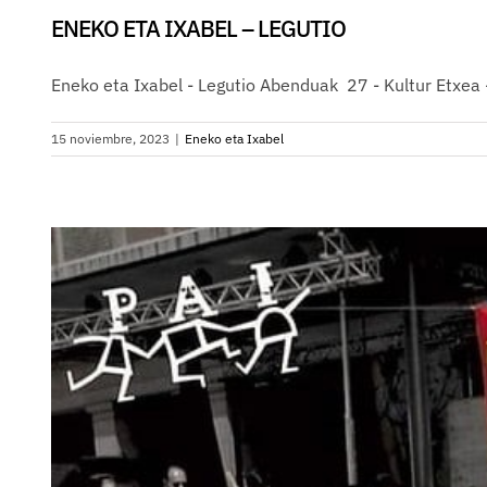
ENEKO ETA IXABEL – LEGUTIO
Eneko eta Ixabel - Legutio Abenduak 27 - Kultur Etxea
15 noviembre, 2023
|
Eneko eta Ixabel