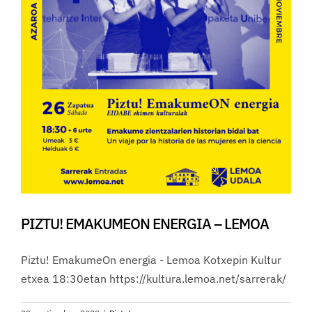
PIZTU! EMAKUMEON ENERGIA – LEMOA
Piztu! EmakumeOn energia - Lemoa Kotxepin Kultur
etxea 18:30etan https://kultura.lemoa.net/sarrerak/