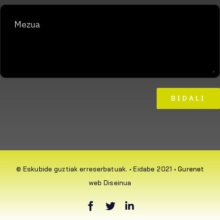
BIDALI
© Eskubide guztiak erreserbatuak. • Eidabe 2021 •
Gurenet
web Diseinua