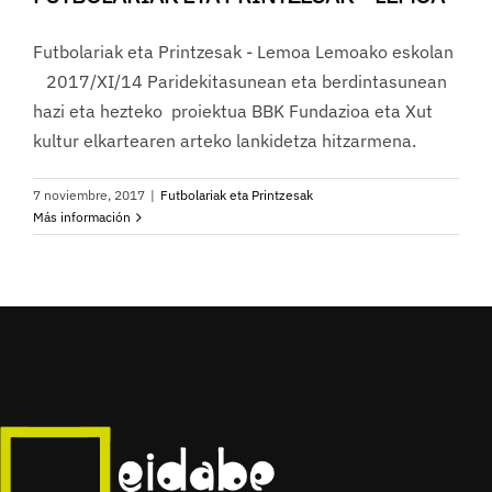
Futbolariak eta Printzesak - Lemoa Lemoako eskolan
2017/XI/14 Paridekitasunean eta berdintasunean
hazi eta hezteko proiektua BBK Fundazioa eta Xut
kultur elkartearen arteko lankidetza hitzarmena.
7 noviembre, 2017
|
Futbolariak eta Printzesak
Más información