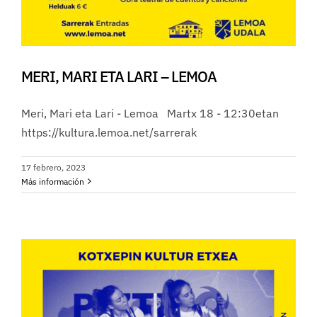
MERI, MARI ETA LARI – LEMOA
Meri, Mari eta Lari - Lemoa Martx 18 - 12:30etan
https://kultura.lemoa.net/sarrerak
17 febrero, 2023
Más información