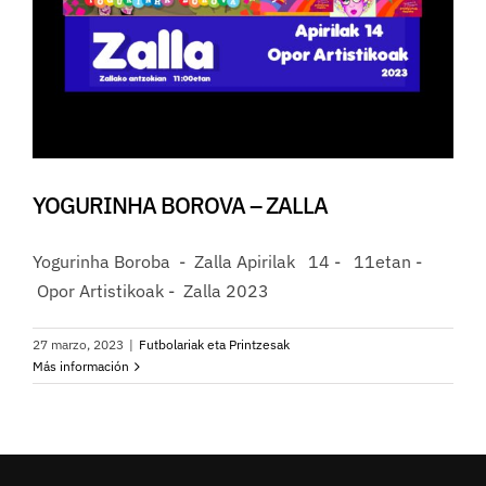
YOGURINHA BOROVA – ZALLA
Yogurinha Boroba - Zalla Apirilak 14 - 11etan -
Opor Artistikoak - Zalla 2023
27 marzo, 2023
|
Futbolariak eta Printzesak
Más información