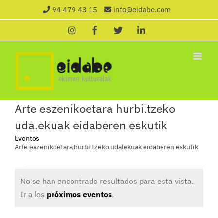
Saltar
94 479 43 15
info@eidabe.com
al
Instagram
Facebook
X
LinkedIn
contenido
Arte eszenikoetara hurbiltzeko
udalekuak eidaberen eskutik
Eventos
Arte eszenikoetara hurbiltzeko udalekuak eidaberen eskutik
EVENTOS
No se han encontrado resultados para esta vista.
Aviso
Ir a los
próximos eventos
.