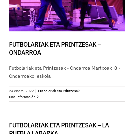
FUTBOLARIAK ETA PRINTZESAK –
ONDARROA
Futbolariak eta Printzesak - Ondarroa Martxoak 8 -
Ondarroako eskola
24 enero, 2022
|
Futbolariak eta Printzesak
Más información
FUTBOLARIAK ETA PRINTZESAK – LA
PUEBLA LABARKA