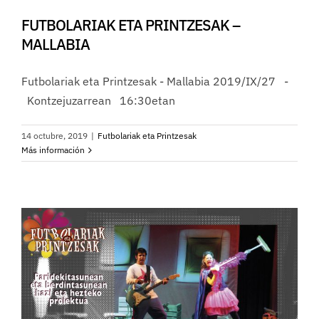
FUTBOLARIAK ETA PRINTZESAK –
MALLABIA
Futbolariak eta Printzesak - Mallabia 2019/IX/27 -
Kontzejuzarrean 16:30etan
14 octubre, 2019
|
Futbolariak eta Printzesak
Más información