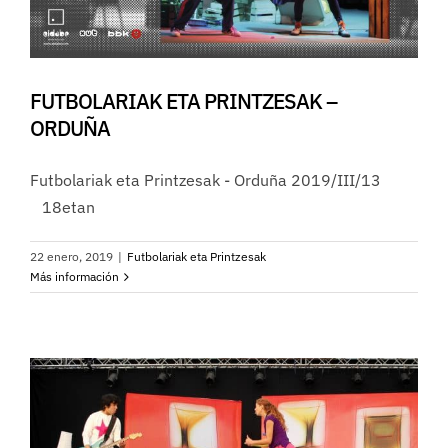
FUTBOLARIAK ETA PRINTZESAK –
ORDUÑA
Futbolariak eta Printzesak - Orduña 2019/III/13
18etan
22 enero, 2019
|
Futbolariak eta Printzesak
Más información