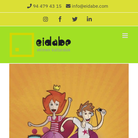
Saltar
94 479 43 15
info@eidabe.com
al
Instagram
Facebook
X
LinkedIn
contenido