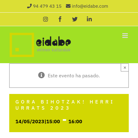
Saltar
94 479 43 15
info@eidabe.com
al
Instagram
Facebook
X
LinkedIn
contenido
×
Este evento ha pasado.
GORA BIHOTZAK! HERRI
URRATS 2023
-
14/05/2023|15:00
16:00