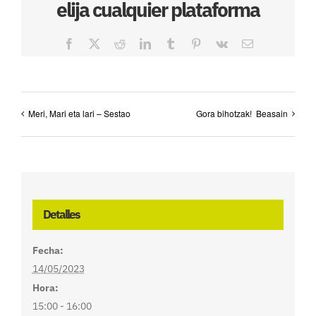
elija cualquier plataforma
Facebook
X
Reddit
LinkedIn
Tumblr
Pinterest
Vk
Correo
electrónico
Meri, Mari eta lari – Sestao
Gora bihotzak! Beasain
Detalles
Fecha:
14/05/2023
Hora:
15:00 - 16:00