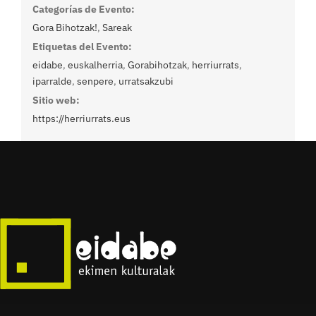
Categorías de Evento:
Gora Bihotzak!
,
Sareak
Etiquetas del Evento:
eidabe
,
euskalherria
,
Gorabihotzak
,
herriurrats
,
iparralde
,
senpere
,
urratsakzubi
Sitio web:
https://herriurrats.eus