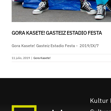
GORA KASETE! GASTEIZ ESTADIO FESTA
Gora Kasete! Gasteiz Estadio Festa - 2019/IX/7
11 julio, 2019
|
Gora Kasete!
Kultur 