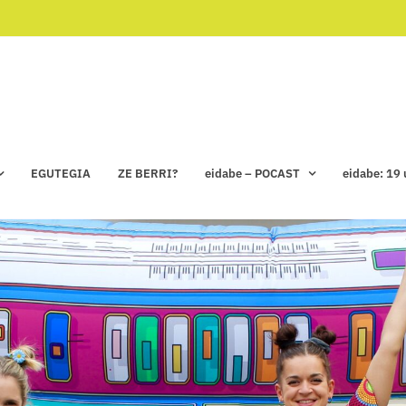
EGUTEGIA
ZE BERRI?
eidabe – POCAST
eidabe: 19 