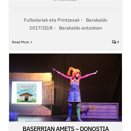
Futbolariak eta Printzesak - Barakaldo
2017/III/8 - Barakaldo antzokian
Read More
0
BASERRIAN AMETS – DONOSTIA