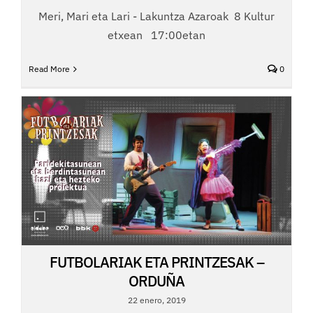
Meri, Mari eta Lari - Lakuntza Azaroak 8 Kultur
etxean 17:00etan
Read More
0
FUTBOLARIAK ETA PRINTZESAK –
ORDUÑA
22 enero, 2019