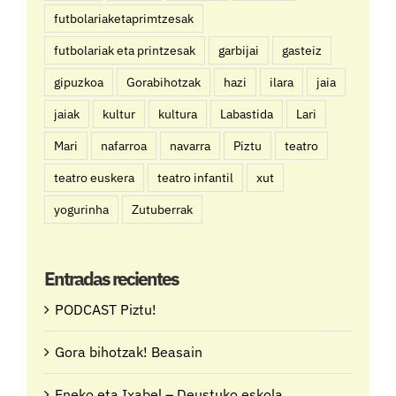
futbolariaketaprimtzesak
futbolariak eta printzesak
garbijai
gasteiz
gipuzkoa
Gorabihotzak
hazi
ilara
jaia
jaiak
kultur
kultura
Labastida
Lari
Mari
nafarroa
navarra
Piztu
teatro
teatro euskera
teatro infantil
xut
yogurinha
Zutuberrak
Entradas recientes
PODCAST Piztu!
Gora bihotzak! Beasain
Eneko eta Ixabel – Deustuko eskola