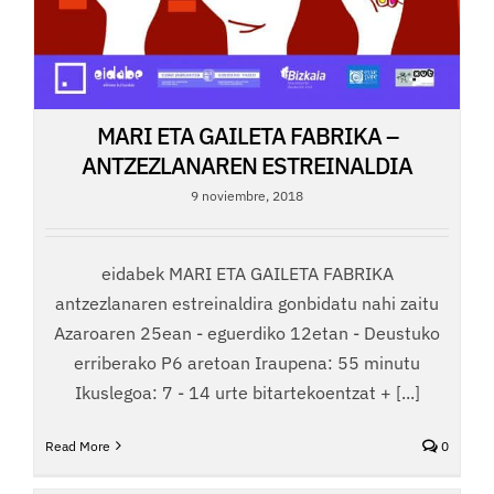
MARI ETA GAILETA FABRIKA –
ANTZEZLANAREN ESTREINALDIA
9 noviembre, 2018
eidabek MARI ETA GAILETA FABRIKA
antzezlanaren estreinaldira gonbidatu nahi zaitu
Azaroaren 25ean - eguerdiko 12etan - Deustuko
erriberako P6 aretoan Iraupena: 55 minutu
Ikuslegoa: 7 - 14 urte bitartekoentzat + [...]
Read More
0