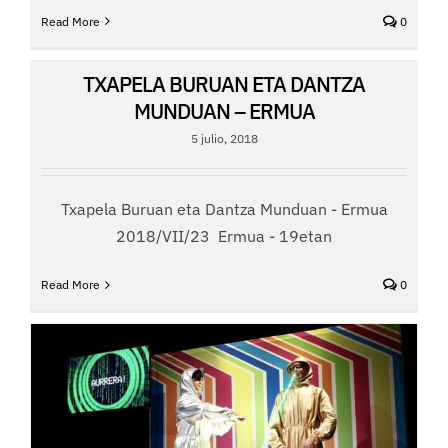
Read More
0
TXAPELA BURUAN ETA DANTZA
MUNDUAN – ERMUA
5 julio, 2018
Txapela Buruan eta Dantza Munduan - Ermua
2018/VII/23 Ermua - 19etan
Read More
0