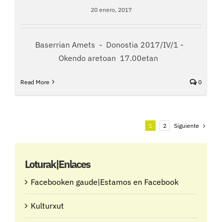
20 enero, 2017
Baserrian Amets - Donostia 2017/IV/1 -
Okendo aretoan 17.00etan
Read More
0
Siguiente
1
2
Loturak|Enlaces
Facebooken gaude|Estamos en Facebook
Kulturxut