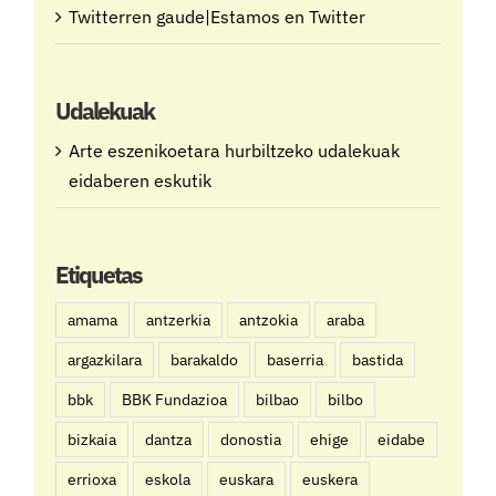
Twitterren gaude|Estamos en Twitter
Udalekuak
Arte eszenikoetara hurbiltzeko udalekuak
eidaberen eskutik
Etiquetas
amama
antzerkia
antzokia
araba
argazkilara
barakaldo
baserria
bastida
bbk
BBK Fundazioa
bilbao
bilbo
bizkaia
dantza
donostia
ehige
eidabe
errioxa
eskola
euskara
euskera