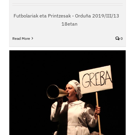
Futbolariak eta Printzesak - Orduña 2019/III/13
18etan
Read More
0