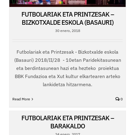
FUTBOLARIAK ETA PRINTZESAK –
BIZKOTXALDE ESKOLA (BASAURI)
30 enero, 2018
Futbolariak eta Printzesak - Bizkotxalde eskola
(Basauri) 2018/II/28 - 10etan Paridekitasunean
eta berdintasunean hazi eta hezteko proiektua
BBK Fundazioa eta Xut kultur elkartearen arteko
lankidetza hitzarmena.
Read More
0
FUTBOLARIAK ETA PRINTZESAK –
BARAKALDO
24 enero, 2017