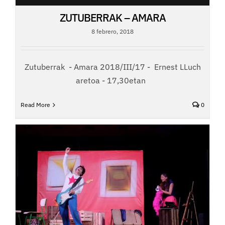
ZUTUBERRAK – AMARA
8 febrero, 2018
Zutuberrak - Amara 2018/III/17 - Ernest LLuch
aretoa - 17,30etan
Read More
0