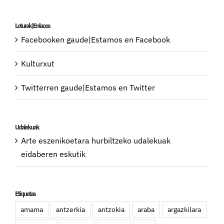
Loturak|Enlaces
Facebooken gaude|Estamos en Facebook
Kulturxut
Twitterren gaude|Estamos en Twitter
Udalekuak
Arte eszenikoetara hurbiltzeko udalekuak
eidaberen eskutik
Etiquetas
amama
antzerkia
antzokia
araba
argazkilara