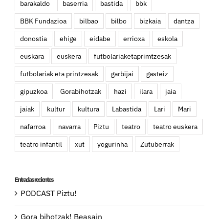
barakaldo
baserria
bastida
bbk
BBK Fundazioa
bilbao
bilbo
bizkaia
dantza
donostia
ehige
eidabe
errioxa
eskola
euskara
euskera
futbolariaketaprimtzesak
futbolariak eta printzesak
garbijai
gasteiz
gipuzkoa
Gorabihotzak
hazi
ilara
jaia
jaiak
kultur
kultura
Labastida
Lari
Mari
nafarroa
navarra
Piztu
teatro
teatro euskera
teatro infantil
xut
yogurinha
Zutuberrak
Entradas recientes
PODCAST Piztu!
Gora bihotzak! Beasain