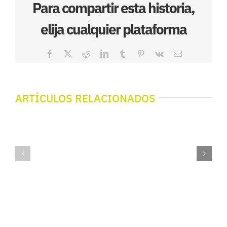
Para compartir esta historia,
elija cualquier plataforma
Facebook
X
Reddit
LinkedIn
Tumblr
Pinterest
Vk
Correo
electrónico
ARTÍCULOS RELACIONADOS
Futbolariak
Futbolari
eta
eta
Printzesak
Printzesa
–
–
Ezkio
Irura