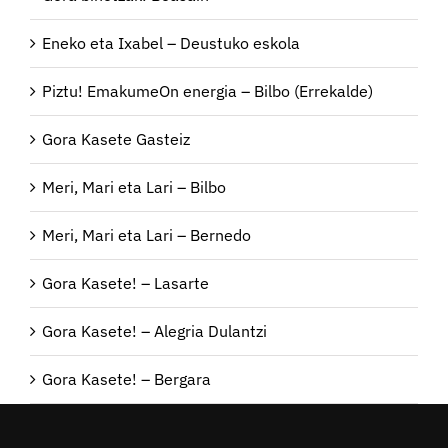
Eneko eta Ixabel – Deustuko eskola
Piztu! EmakumeOn energia – Bilbo (Errekalde)
Gora Kasete Gasteiz
Meri, Mari eta Lari – Bilbo
Meri, Mari eta Lari – Bernedo
Gora Kasete! – Lasarte
Gora Kasete! – Alegria Dulantzi
Gora Kasete! – Bergara